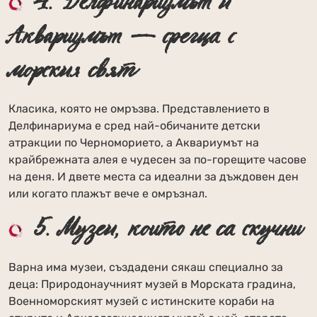
4. Делфинариумът и
Аквариумът — среща с
морския свят
Класика, която не омръзва. Представлението в
Делфинариума е сред най-обичаните детски
атракции по Черноморието, а Аквариумът на
крайбрежната алея е чудесен за по-горещите часове
на деня. И двете места са идеални за дъждовен ден
или когато плажът вече е омръзнал.
5. Музеи, които не са скучни
Варна има музеи, създадени сякаш специално за
деца: Природонаучният музей в Морската градина,
Военноморският музей с истинските кораби на