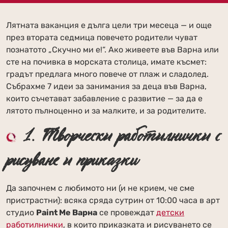
Лятната ваканция е дълга цели три месеца — и още
през втората седмица повечето родители чуват
познатото „Скучно ми е!“. Ако живеете във Варна или
сте на почивка в морската столица, имате късмет:
градът предлага много повече от плаж и сладолед.
Събрахме 7 идеи за занимания за деца във Варна,
които съчетават забавление с развитие — за да е
лятото пълноценно и за малките, и за родителите.
1. Творчески работилнички с
рисуване и приказки
Да започнем с любимото ни (и не крием, че сме
пристрастни): всяка сряда сутрин от 10:00 часа в арт
студио
Paint Me Варна
се провеждат
детски
работилнички
, в които приказката и рисуването се