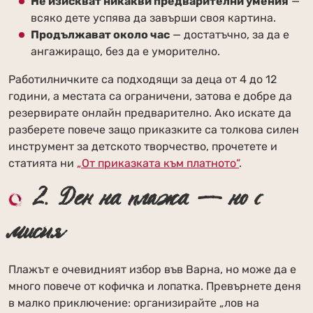
Не изискват никакви предварителни умения
—
всяко дете успява да завърши своя картина.
Продължават около час
— достатъчно, за да е
ангажиращо, без да е уморително.
Работилничките са подходящи за деца от 4 до 12
години, а местата са ограничени, затова е добре да
резервирате онлайн предварително. Ако искате да
разберете повече защо приказките са толкова силен
инструмент за детското творчество, прочетете и
статията ни
„От приказката към платното“
.
2. Ден на плажа — но с
мисия
Плажът е очевидният избор във Варна, но може да е
много повече от кофичка и лопатка. Превърнете деня
в малко приключение: организирайте „лов на