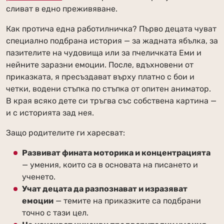
сливат в едно преживяване.
Как протича една работилничка? Първо децата чуват
специално подбрана история — за жадната ябълка, за
пазителите на чудовища или за пчеличката Еми и
нейните заразни емоции. После, вдъхновени от
приказката, я пресъздават върху платно с бои и
четки, водени стъпка по стъпка от опитен аниматор.
В края всяко дете си тръгва със собствена картина —
и с историята зад нея.
Защо родителите ги харесват:
Развиват фината моторика и концентрацията
— умения, които са в основата на писането и
ученето.
Учат децата да разпознават и изразяват
емоции
— темите на приказките са подбрани
точно с тази цел.