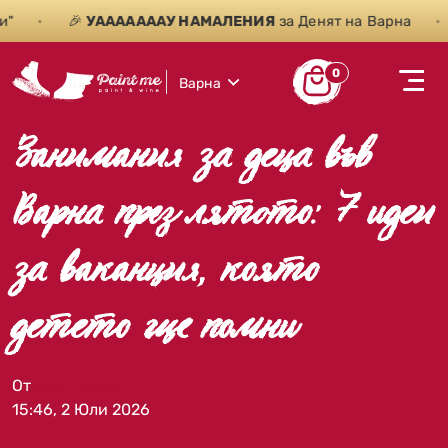
•
🎉
УАААААААУ НАМАЛЕНИЯ
за Денят на Варна
•
0
Варна
Занимания за деца във
Варна през лятото: 7 идеи
за ваканция, която
детето ще помни
От
Ивет Баева
15:46, 2 Юли 2026