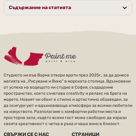
Съдържание на статията
Студиото ни във Варна отвори врати през 2025г., за да донесе
магията на „Рисуване и Вино" в морската столица. Вдъхновени
от успеха на водещото ни студио в София, създадохме
пространство, което съчетава creativity и релакс на брега на
морето. Новият ни обект е стилно и артистично обзаведен, за
да осигури уют и вдъхновяваща атмосфера за всички любители
на изкуството. Разполагаме с комфортни работни места и
просторна зала, където всеки гост може свободно да изрази
своята креативност с четка в ръка и чаша вино в близост.
СВЪРЖИ СЕ С НАС
СТРАНИЦИ