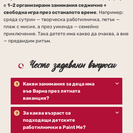
е
1–2 организирани занимания седмично +
свободна игра през останалото време
. Например:
сряда сутрин — творческа работилничка, петък —
плаж с мисия, а през уикенда — семейно
приключение. Така детето има какво да очаква, а вие
— предвидим ритъм.
Често задавани въпроси
Какви занимания за деца има
във Варна през лятната
ваканция?
За каква възраст са
подходящи детските
работилнички в Paint Me?