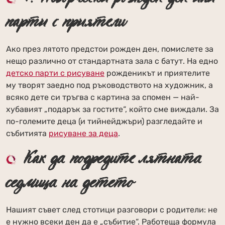
парти с приятели
Ако през лятото предстои рожден ден, помислете за
нещо различно от стандартната зала с батут. На едно
детско парти с рисуване
рожденикът и приятелите
му творят заедно под ръководството на художник, а
всяко дете си тръгва с картина за спомен — най-
хубавият „подарък за гостите“, който сме виждали. За
по-големите деца (и тийнейджъри) разгледайте и
събитията
рисуване за деца
.
Как да подредите лятната
седмица на детето
Нашият съвет след стотици разговори с родители: не
е нужно всеки ден да е „събитие“. Работеща формула