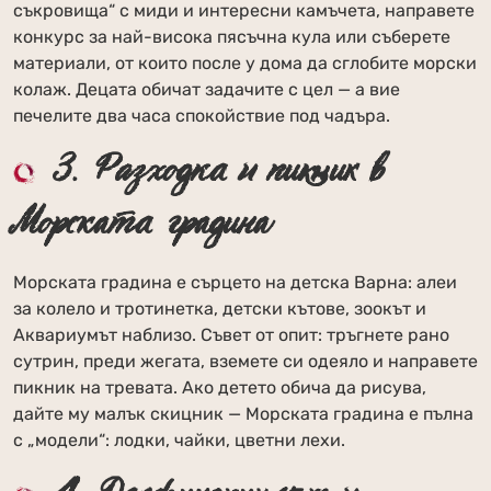
съкровища“ с миди и интересни камъчета, направете
конкурс за най-висока пясъчна кула или съберете
материали, от които после у дома да сглобите морски
колаж. Децата обичат задачите с цел — а вие
печелите два часа спокойствие под чадъра.
3. Разходка и пикник в
Морската градина
Морската градина е сърцето на детска Варна: алеи
за колело и тротинетка, детски кътове, зоокът и
Аквариумът наблизо. Съвет от опит: тръгнете рано
сутрин, преди жегата, вземете си одеяло и направете
пикник на тревата. Ако детето обича да рисува,
дайте му малък скицник — Морската градина е пълна
с „модели“: лодки, чайки, цветни лехи.