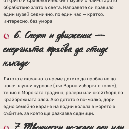
открито и Археологическият музей с най-старото
обработено злато в света. Направете си правило:
един музей седмично, по един час — кратко,
интересно, без умора.
6. Спорт и движение —
енергията трябва да отиде
някъде
Лятото е идеалното време детето да пробва нещо
ново: плувни курсове (във Варна изборът е голям),
тенис в Морската градина, ролери или скейтборд по
крайбрежната алея. Ако детето е по-малко, дори
едно семейно каране на водни колела в морето е
събитие, за което ще разказва седмици.
7. Творчески рожден ден или