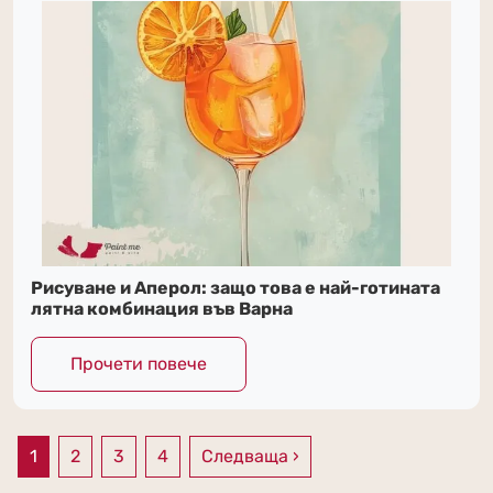
Рисуване и Аперол: защо това е най-готината
лятна комбинация във Варна
Прочети повече
1
2
3
4
Следваща ›