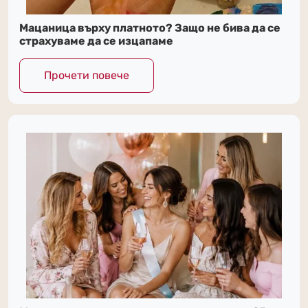
Мацаница върху платното? Защо не бива да се
страхуваме да се изцапаме
Прочети повече