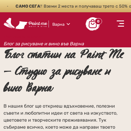
САМО СЕГА
‼️ Вземи 2 места и получаваш трето с 50% отстъ
0
Варна
Рисуване и вино
Блог за рисуване и вино във Варна
Блог статии на Paint Me
– Студио за рисуване и
вино Варна
В нашия блог ще откриеш вдъхновение, полезни
съвети и любопитни идеи от света на изкуството,
цветовете и творческите преживявания. Тук
събираме всичко, което може да направи твоето