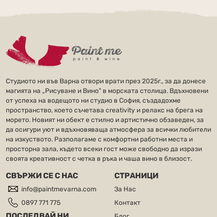
Студиото ни във Варна отвори врати през 2025г., за да донесе
магията на „Рисуване и Вино" в морската столица. Вдъхновени
от успеха на водещото ни студио в София, създадохме
пространство, което съчетава creativity и релакс на брега на
морето. Новият ни обект е стилно и артистично обзаведен, за
да осигури уют и вдъхновяваща атмосфера за всички любители
на изкуството. Разполагаме с комфортни работни места и
просторна зала, където всеки гост може свободно да изрази
своята креативност с четка в ръка и чаша вино в близост.
СВЪРЖИ СЕ С НАС
СТРАНИЦИ
info@paintmevarna.com
За Нас
0897 771 775
Контакт
ПОСЛЕДВАЙ НИ
Блог