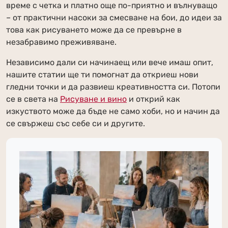
време с четка и платно още по-приятно и вълнуващо
– от практични насоки за смесване на бои, до идеи за
това как рисуването може да се превърне в
незабравимо преживяване.
Независимо дали си начинаещ или вече имаш опит,
нашите статии ще ти помогнат да откриеш нови
гледни точки и да развиеш креативността си. Потопи
се в света на
Рисуване и вино
и открий как
изкуството може да бъде не само хоби, но и начин да
се свържеш със себе си и другите.