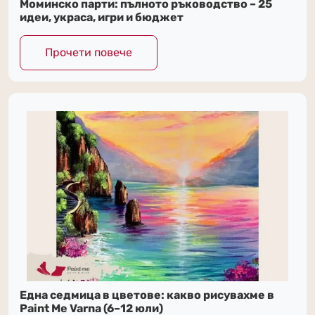
Моминско парти: пълното ръководство – 25
идеи, украса, игри и бюджет
Прочети повече
Една седмица в цветове: какво рисувахме в
Paint Me Varna (6–12 юли)