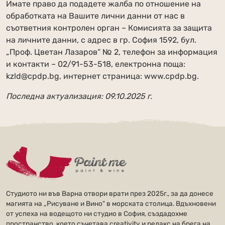
Имате право да подадете жалба по отношение на
обработката на Вашите лични данни от нас в
съответния контролен орган – Комисията за защита
на личните данни, с адрес в гр. София 1592, бул.
„Проф. Цветан Лазаров“ № 2, телефон за информация
и контакти – 02/91-53-518, електронна поща:
kzld@cpdp.bg, интернет страница: www.cpdp.bg.
Последна актуализация: 09.10.2025 г.
Студиото ни във Варна отвори врати през 2025г., за да донесе
магията на „Рисуване и Вино" в морската столица. Вдъхновени
от успеха на водещото ни студио в София, създадохме
пространство, което съчетава creativity и релакс на брега на