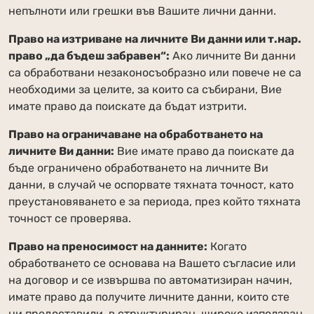
непълноти или грешки във Вашите лични данни.
Право на изтриване на личните Ви данни или т.нар.
право „да бъдеш забравен“:
Ако личните Ви данни
са обработвани незаконосъобразно или повече не са
необходими за целите, за които са събирани, Вие
имате право да поискате да бъдат изтрити.
Право на ограничаване на обработването на
личните Ви данни:
Вие имате право да поискате да
бъде ограничено обработването на личните Ви
данни, в случай че оспорвате тяхната точност, като
преустановяването е за периода, през който тяхната
точност се проверява.
Право на преносимост на данните:
Когато
обработването се основава на Вашето съгласие или
на договор и се извършва по автоматизиран начин,
имате право да получите личните данни, които сте
ни предоставили, в структуриран, широко използван