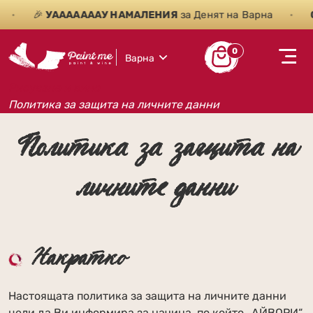
🎉
УАААААААУ НАМАЛЕНИЯ
за Денят на Варна
•
САМ
0
Варна
Рисуване и вино
Политика за защита на личните данни
Политика за защита на
личните данни
Накратко
Настоящата политика за защита на личните данни
цели да Ви информира за начина, по който „АЙВОРИ“