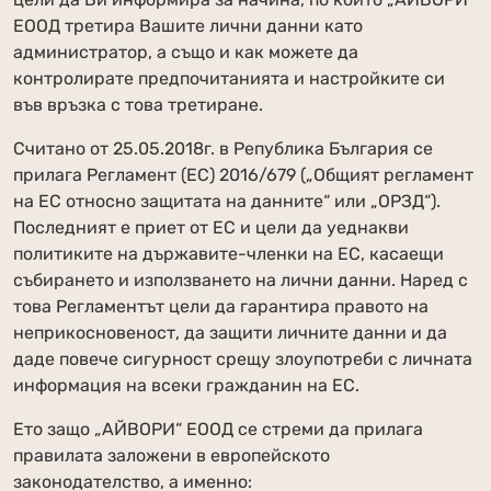
ЕООД третира Вашите лични данни като
администратор, а също и как можете да
контролирате предпочитанията и настройките си
във връзка с това третиране.
Считано от 25.05.2018г. в Република България се
прилага Регламент (ЕС) 2016/679 („Общият регламент
на ЕС относно защитата на данните“ или „ОРЗД“).
Последният е приет от ЕС и цели да уеднакви
политиките на държавите-членки на ЕС, касаещи
събирането и използването на лични данни. Наред с
това Регламентът цели да гарантира правото на
неприкосновеност, да защити личните данни и да
даде повече сигурност срещу злоупотреби с личната
информация на всеки гражданин на ЕС.
Ето защо „АЙВОРИ“ ЕООД се стреми да прилага
правилата заложени в европейското
законодателство, а именно: