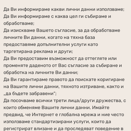
Да Ви информираме какви лични данни използваме;
Да Ви информираме с каква цел ги събираме и
обработваме;
Да изискваме Вашето съгласие, за да обработваме
личните Ви данни, когато на тяхна база
предоставяме допълнителни услуги като
таргетирана реклама и други;
Да Ви предоставим възможност да оттегляте или
променяте даденото от Вас съгласие за събиране и
обработка на личните Ви данни;
Да Ви гарантираме правото да поискате коригиране
на Вашите лични данни, тяхното изтриване, както и
„да бъдете забравени“;
Да посочваме всички трети лица/други дружества, с
които обменяме Вашите лични данни. Имайте
предвид, че Интернет е глобална мрежа и ние често
използваме стандартизирани услуги, които да
регистрират влизане и да проследяват поведение в