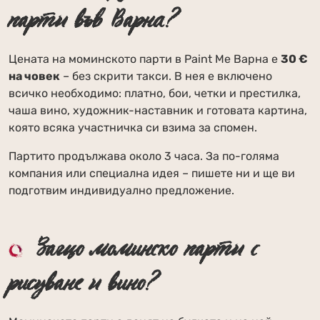
парти във Варна?
Цената на моминското парти в Paint Me Варна е
30 €
на човек
– без скрити такси. В нея е включено
всичко необходимо: платно, бои, четки и престилка,
чаша вино, художник-наставник и готовата картина,
която всяка участничка си взима за спомен.
Партито продължава около 3 часа. За по-голяма
компания или специална идея – пишете ни и ще ви
подготвим индивидуално предложение.
Защо моминско парти с
рисуване и вино?