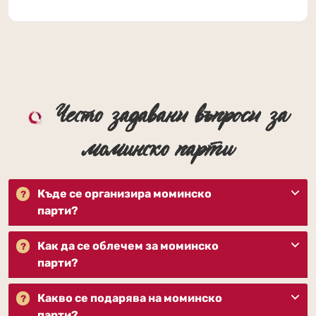
Често задавани въпроси за
моминско парти
Къде се организира моминско
парти?
Как да се облечем за моминско
парти?
Какво се подарява на моминско
парти?