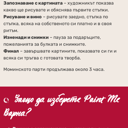
Запознаване с картината
– художникът показва
какво ще рисувате и обяснява първите стъпки.
Рисуване и вино
– рисувате заедно, стъпка по
стъпка, всяка на собственото си платно и в своя
ритъм.
Изненади и снимки
– пауза за подаръците,
пожеланията за булката и снимките.
Финал
– завършвате картините, показвате си ги и
всяка си тръгва с готовата творба.
Моминското парти продължава около 3 часа.
Защо да изберете Paint Me
Варна?