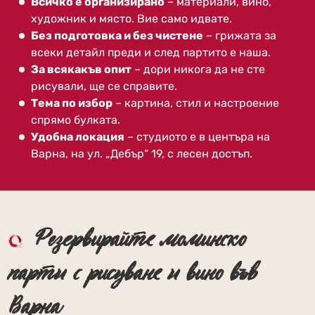
Всичко е организирано
– материали, вино,
художник и място. Вие само идвате.
Без подготовка и без чистене
– грижата за
всеки детайл преди и след партито е наша.
За всякакъв опит
– дори никога да не сте
рисували, ще се справите.
Тема по избор
– картина, стил и настроение
спрямо булката.
Удобна локация
– студиото е в центъра на
Варна, на ул. „Дебър“ 19, с лесен достъп.
Резервирайте моминско
парти с рисуване и вино във
Варна