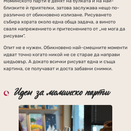
Моминското парти е денят на булката и на най-
близките ѝ приятелки, затова заслужава нещо по-
различно от обикновено излизане. Рисуването
събира хората около една обща задача, а виното
сваля напрежението и притеснението от „не мога да
рисувам“.
Опит не е нужен. Обикновено най-смешните моменти
идват точно когато никой не се старае да направи
шедьовър. А докато всички рисуват една и съща
картина, се получават и доста забавни снимки.
Идеи за моминско парти