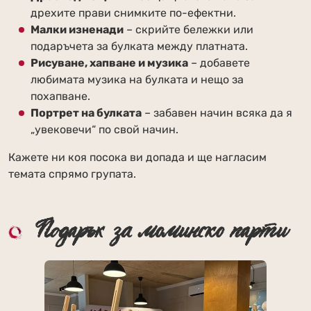
дрехите прави снимките по-ефектни.
Малки изненади
– скрийте бележки или
подаръчета за булката между платната.
Рисуване, хапване и музика
– добавете
любимата музика на булката и нещо за
похапване.
Портрет на булката
– забавен начин всяка да я
„увековечи“ по свой начин.
Кажете ни коя посока ви допада и ще нагласим
темата спрямо групата.
Подарък за моминско парти