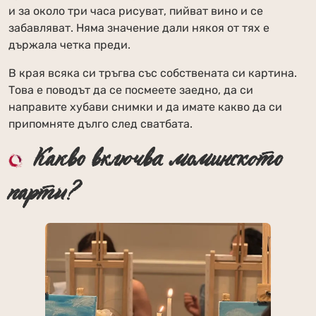
и за около три часа рисуват, пийват вино и се
забавляват. Няма значение дали някоя от тях е
държала четка преди.
В края всяка си тръгва със собствената си картина.
Това е поводът да се посмеете заедно, да си
направите хубави снимки и да имате какво да си
припомняте дълго след сватбата.
Какво включва моминското
парти?