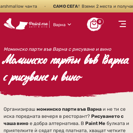
llow чанта
•
САМО СЕГА
‼️ Вземи 2 места и получаваш тр
0
Варна
Рисуване и вино
Моминско парти във Варна с рисуване и вино
Моминско парти във Варна
с рисуване и вино
Организираш
моминско парти във Варна
и не ти се
иска поредната вечеря в ресторант?
Рисуването с
чаша вино
е добра алтернатива. В
Paint Me
булката и
приятелките ѝ сядат пред платната, хващат четките