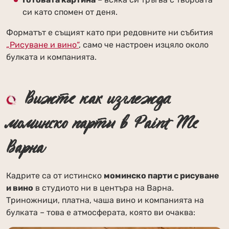
си като спомен от деня.
Форматът е същият като при редовните ни събития
„Рисуване и вино“
, само че настроен изцяло около
булката и компанията.
Вижте как изглежда
моминско парти в Paint Me
Варна
Кадрите са от истинско
моминско парти с рисуване
и вино
в студиото ни в центъра на Варна.
Триножници, платна, чаша вино и компанията на
булката – това е атмосферата, която ви очаква: