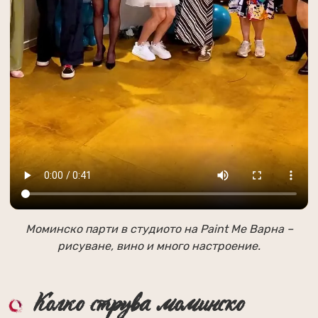
Моминско парти в студиото на Paint Me Варна –
рисуване, вино и много настроение.
Колко струва моминско