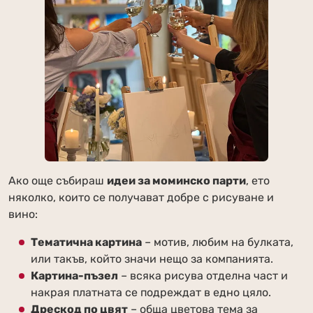
Ако още събираш
идеи за моминско парти
, ето
няколко, които се получават добре с рисуване и
вино:
Тематична картина
– мотив, любим на булката,
или такъв, който значи нещо за компанията.
Картина-пъзел
– всяка рисува отделна част и
накрая платната се подреждат в едно цяло.
Дрескод по цвят
– обща цветова тема за