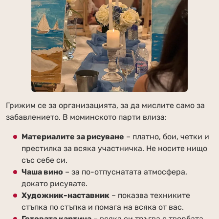
Грижим се за организацията, за да мислите само за
забавлението. В моминското парти влиза:
Материалите за рисуване
– платно, бои, четки и
престилка за всяка участничка. Не носите нищо
със себе си.
Чаша вино
– за по-отпуснатата атмосфера,
докато рисувате.
Художник-наставник
– показва техниките
стъпка по стъпка и помага на всяка от вас.
Готовата картина
– всяка си тръгва с творбата