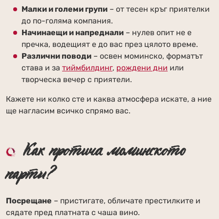
Малки и големи групи
– от тесен кръг приятелки
до по-голяма компания.
Начинаещи и напреднали
– нулев опит не е
пречка, водещият е до вас през цялото време.
Различни поводи
– освен моминско, форматът
става и за
тиймбилдинг
,
рождени дни
или
творческа вечер с приятели.
Кажете ни колко сте и каква атмосфера искате, а ние
ще нагласим всичко спрямо вас.
Как протича моминското
парти?
Посрещане
– пристигате, обличате престилките и
сядате пред платната с чаша вино.