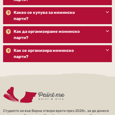
Какво се купува за моминско
парти?
Как да организираме моминско
парти?
Как се организира моминско
парти?
Студиото ни във Варна отвори врати през 2025г., за да донесе