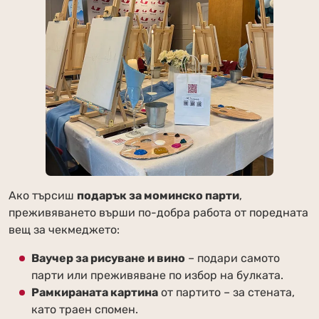
Ако търсиш
подарък за моминско парти
,
преживяването върши по-добра работа от поредната
вещ за чекмеджето:
Ваучер за рисуване и вино
– подари самото
парти или преживяване по избор на булката.
Рамкираната картина
от партито – за стената,
като траен спомен.