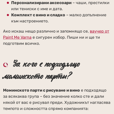
Персонализирани аксесоари
– чаши, престилки
или тениски с име и дата.
Комплект с вино и сладко
– малко допълнение
към настроението.
Ако искаш нещо различно и запомнящо се,
ваучер от
Paint Me Varna
е сигурен избор. Пиши ни и ще ти
подготвим всичко.
За кого е подходящо
моминското парти?
Моминското парти с рисуване и вино
е подходящо
за всякаква група – без значение колко сте и дали
някой от вас е рисувал преди. Художникът нагласява
темпото и сложността спрямо компанията: