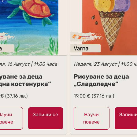
я, 16 Август | 11:00 часа
Неделя, 23 Август | 11:00 
уване за деца
Рисуване за деца
дна костенурка“
„Сладоледче“
0
€
(37.16 лв.)
19,00
€
(37.16 лв.)
Научи
Запиши се
Научи
Запиши
овече
повече