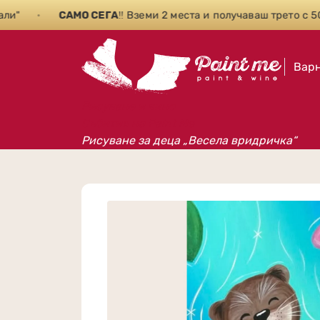
•
САМО СЕГА
‼️ Вземи 2 места и получаваш трето с 50% о
Вар
Рисуване и вино
Събития на Paint Me
Рисуване за деца „Весела вридричка“