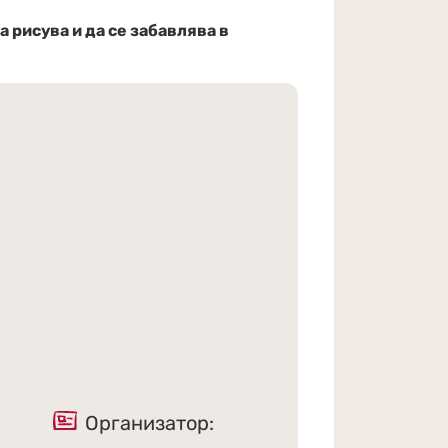
а рисува и да се забавлява в
Организатор: