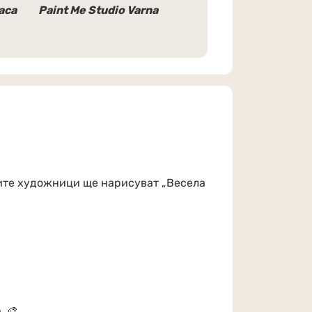
аса
Paint Me Studio Varna
лките художници ще нарисуват „Весела
. 🎨