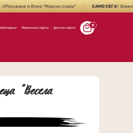
суване и Вино "Морски скали"
•
САМО СЕГА
‼️ Вземи 2 м
0
ймбилдинг
Моминско парти
Детско парти
еца "Весела