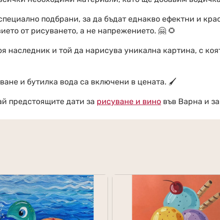
 специално подбрани, за да бъдат еднакво ефектни и кра
ието от рисуването, а не напрeжението. 🤗 🌻
я наследник и той да нарисува уникална картина, с коя
ане и бутилка вода са включени в цената. 🖌
дай предстоящите дати за
рисуване и вино
във Варна и за