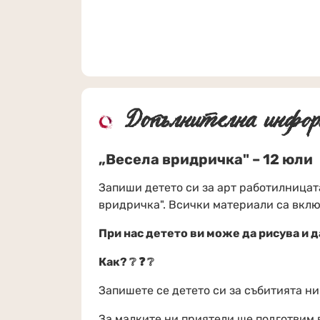
Допълнителна инфор
„Весела вридричка" – 12 юли
Запиши детето си за арт работилницат
вридричка". Всички материали са вклю
При нас детето ви може да рисува и да
Как? ❔ ❓ ❔
Запишете се детето си за събитията ни
За малките ни приятели ще подготвим 