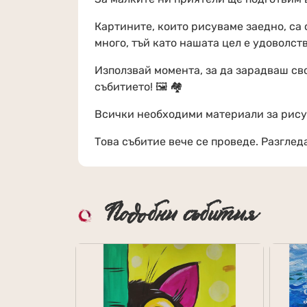
Картините, които рисуваме заедно, са
много, тъй като нашата цел е удоволств
Използвай момента, за да зарадваш сво
събитието! 🖼 🏘
Всички необходими материали за рисув
Това събитие вече се проведе. Разгле
Подобни събития