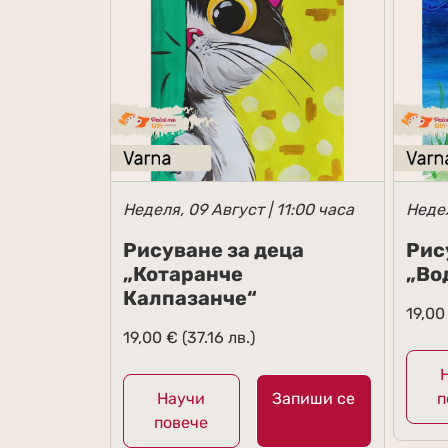
Неделя, 09 Август | 11:00 часа
Недел
Рисуване за деца
Рис
„Котаранче
„Во
Калпазанче“
19,0
19,00
€
(37.16 лв.)
Научи
Запиши се
п
повече