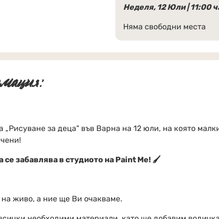
Неделя, 12 Юли | 11:00 ч
Няма свободни места
мация:
а „Рисуване за деца" във Варна на 12 юли, на която ма
чени!
 се забавлява в студиото на Paint Me! 🖌
 на живо, а ние ще Ви очакваме.
всички необходими материали, като ще добавим водичка