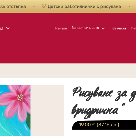
тстъпка
•
🦊 Детски работилнички с рисуване
•
🎨Ри
на
Запази си място
Начало
Ваучери
Ти
Рисуване за д
вридричка"
19,00
€
(37.16 лв.)