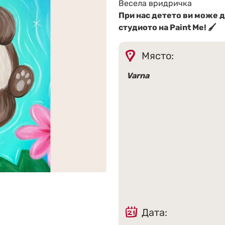
Весела вридричка
При нас детето ви може д
студиото на Paint Me! 🖌
Място:
Varna
Дата: