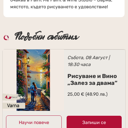
мястото, където рисуването е удоволствие!
Подобни събития
Събота, 08 Август |
18:30 часа
Рисуване и Вино
„Залез за двама“
25,00
€
(48.90 лв.)
Научи повече
Запиши се