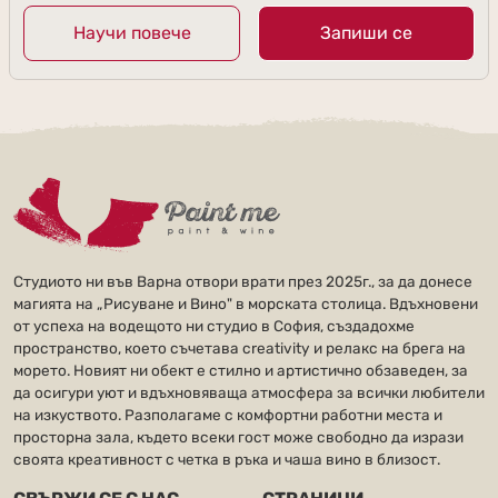
Научи повече
Запиши се
Студиото ни във Варна отвори врати през 2025г., за да донесе
магията на „Рисуване и Вино" в морската столица. Вдъхновени
от успеха на водещото ни студио в София, създадохме
пространство, което съчетава creativity и релакс на брега на
морето. Новият ни обект е стилно и артистично обзаведен, за
да осигури уют и вдъхновяваща атмосфера за всички любители
на изкуството. Разполагаме с комфортни работни места и
просторна зала, където всеки гост може свободно да изрази
своята креативност с четка в ръка и чаша вино в близост.