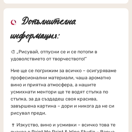
Допълнителна
информация:
🎨 „Рисувай, отпусни се и се потопи в
удоволствието от творчеството!“
Ние ще се погрижим за всичко – осигуряваме
професионални материали, чаша ароматно
вино и приятна атмосфера, а нашите
усмихнати ментори ще те водят стъпка по
стъпка, за да създадеш своя красива,
завършена картина – дори и никога да не си
рисувал преди.
🍷 Изкуство, вино и усмивки – всичко това те
очаква в Paint Me Paint & Wine Studio – Варна,