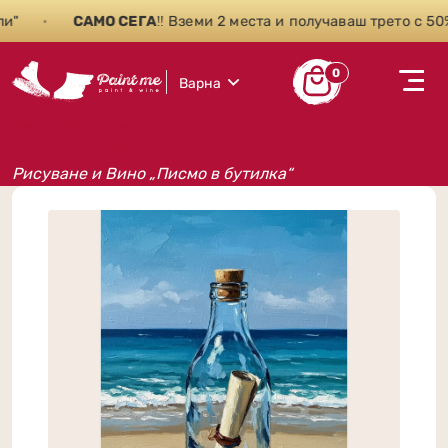
"
•
САМО СЕГА
‼️ Вземи 2 места и получаваш трето с 50% 
0
Варна
Рисуване и вино
Събития на Paint Me
Рисуване и Вино „Писмо в бутилка“