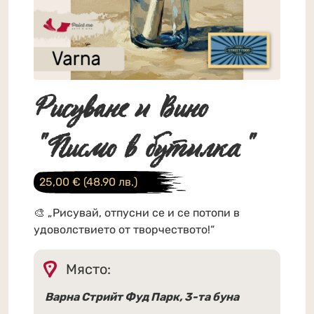
Рисуване и Вино
"Писмо в бутилка"
25,00
€
(48.90 лв.)
🎨 „Рисувай, отпусни се и се потопи в
удоволствието от творчеството!“
Място:
Варна Стрийт Фуд Парк, 3-та буна