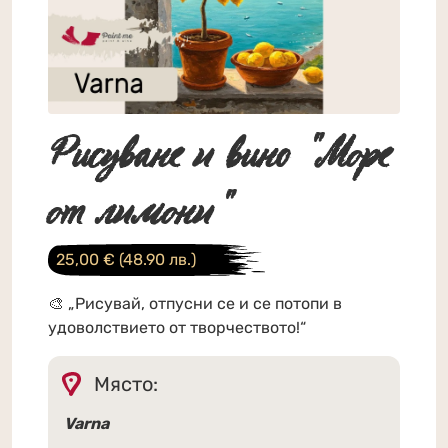
Рисуване и вино "Море
от лимони"
25,00
€
(48.90 лв.)
🎨 „Рисувай, отпусни се и се потопи в
удоволствието от творчеството!“
Място:
Varna