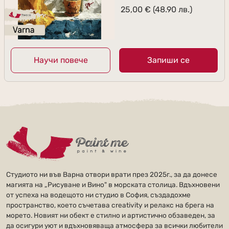
25,00
€
(48.90 лв.)
Научи повече
Запиши се
Студиото ни във Варна отвори врати през 2025г., за да донесе
магията на „Рисуване и Вино" в морската столица. Вдъхновени
от успеха на водещото ни студио в София, създадохме
пространство, което съчетава creativity и релакс на брега на
морето. Новият ни обект е стилно и артистично обзаведен, за
да осигури уют и вдъхновяваща атмосфера за всички любители