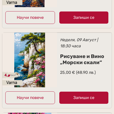
Научи повече
Запиши се
Неделя, 09 Август |
18:30 часа
Рисуване и Вино
„Морски скали“
25,00
€
(48.90 лв.)
Научи повече
Запиши се