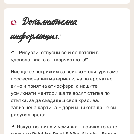
Допълнителна
информация:
🎨 „Рисувай, отпусни се и се потопи в
удоволствието от творчеството!“
Ние ще се погрижим за всичко – осигуряваме
професионални материали, чаша ароматно
вино и приятна атмосфера, а нашите
усмихнати ментори ще те водят стъпка по
стъпка, за да създадеш своя красива,
завършена картина – дори и никога да не си
рисувал преди.
🍷 Изкуство, вино и усмивки – всичко това те
очаква в Paint Me Paint & Wine Studio – Варна,