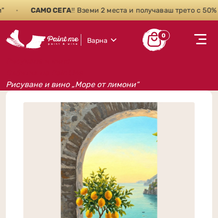
•
САМО СЕГА
‼️ Вземи 2 места и получаваш трето с 50% о
0
Варна
Рисуване и вино
Събития на Paint Me
Рисуване и вино „Море от лимони“