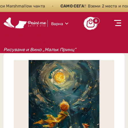
 Marshmallow чанта
•
САМО СЕГА
‼️ Вземи 2 места и пол
0
Варна
Рисуване и вино
Събития на Paint Me
Рисуване и Вино „Малък Принц“