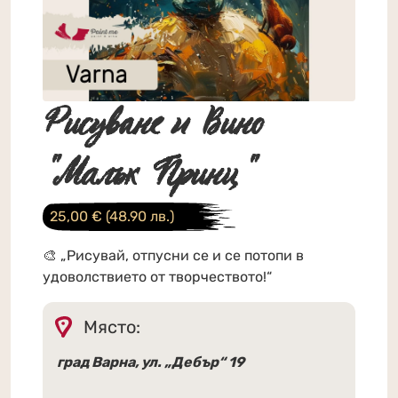
Рисуване и Вино
"Малък Принц"
25,00
€
(48.90 лв.)
🎨 „Рисувай, отпусни се и се потопи в
удоволствието от творчеството!“
Място:
град Варна, ул. „Дебър“ 19