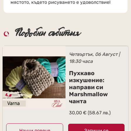
мястото, където рисуването е удоволствие!
Подобни събития
Четвъртък, 06 Август |
18:30 часа
Пухкаво
изкушение:
направи си
Marshmallow
чанта
30,00
€
(58.67 лв.)
Научи повече
Запиши се