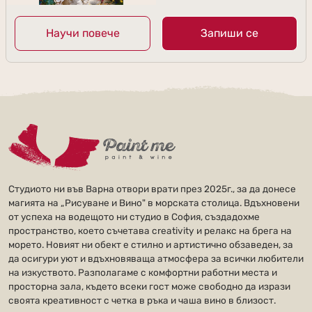
Научи повече
Запиши се
Студиото ни във Варна отвори врати през 2025г., за да донесе
магията на „Рисуване и Вино" в морската столица. Вдъхновени
от успеха на водещото ни студио в София, създадохме
пространство, което съчетава creativity и релакс на брега на
морето. Новият ни обект е стилно и артистично обзаведен, за
да осигури уют и вдъхновяваща атмосфера за всички любители
на изкуството. Разполагаме с комфортни работни места и
просторна зала, където всеки гост може свободно да изрази
своята креативност с четка в ръка и чаша вино в близост.