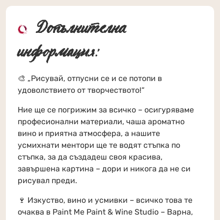
Допълнителна
информация:
🎨 „Рисувай, отпусни се и се потопи в
удоволствието от творчеството!“
Ние ще се погрижим за всичко – осигуряваме
професионални материали, чаша ароматно
вино и приятна атмосфера, а нашите
усмихнати ментори ще те водят стъпка по
стъпка, за да създадеш своя красива,
завършена картина – дори и никога да не си
рисувал преди.
🍷 Изкуство, вино и усмивки – всичко това те
очаква в Paint Me Paint & Wine Studio – Варна,