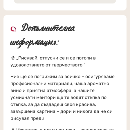
Допълнителна
информация:
🎨 „Рисувай, отпусни се и се потопи в
удоволствието от творчеството!“
Ние ще се погрижим за всичко – осигуряваме
професионални материали, чаша ароматно
вино и приятна атмосфера, а нашите
усмихнати ментори ще те водят стъпка по
стъпка, за да създадеш своя красива,
завършена картина – дори и никога да не си
рисувал преди.
🍷 Изкуство, вино и усмивки – всичко това те