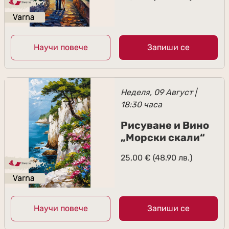
Научи повече
Запиши се
Неделя, 09 Август |
18:30 часа
Рисуване и Вино
„Морски скали“
25,00
€
(48.90 лв.)
Научи повече
Запиши се