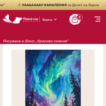
"
•
🎉
УАААААААУ НАМАЛЕНИЯ
за Денят на Варна
•
0
Варна
Рисуване и вино
Събития на Paint Me
Рисуване и Вино „Красиво сияние“