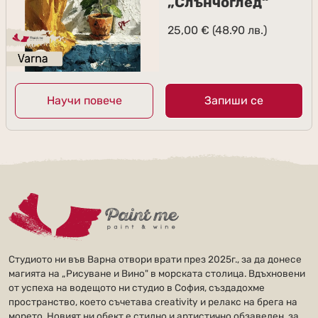
„Слънчоглед“
25,00
€
(48.90 лв.)
Научи повече
Запиши се
Студиото ни във Варна отвори врати през 2025г., за да донесе
магията на „Рисуване и Вино" в морската столица. Вдъхновени
от успеха на водещото ни студио в София, създадохме
пространство, което съчетава creativity и релакс на брега на
морето. Новият ни обект е стилно и артистично обзаведен, за