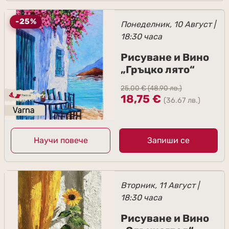
-25%
Понеделник, 10 Август |
18:30 часа
Рисуване и Вино
„Гръцко лято“
25,00
€
(48.90 лв.)
18,75
€
(36.67 лв.)
Научи повече
Запиши се
Вторник, 11 Август |
18:30 часа
Рисуване и Вино