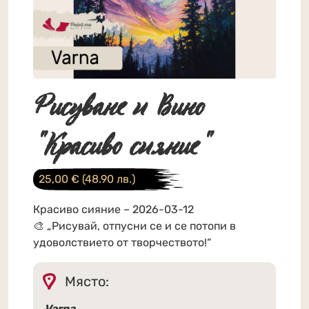
Рисуване и Вино
"Красиво сияние"
25,00
€
(48.90 лв.)
Красиво сияние – 2026-03-12
🎨 „Рисувай, отпусни се и се потопи в
удоволствието от творчеството!“
Място:
Varna