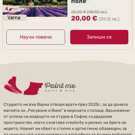
поле“
25,00
€
(48.90 лв.)
20,00
€
(39.12 лв.)
Научи повече
Запиши се
Студиото ни във Варна отвори врати през 2025г., за да донесе
магията на „Рисуване и Вино" в морската столица. Вдъхновени
от успеха на водещото ни студио в София, създадохме
пространство, което съчетава creativity и релакс на брега на
морето. Новият ни обект е стилно и артистично обзаведен, за
да осигури уют и вдъхновяваща атмосфера за всички любители