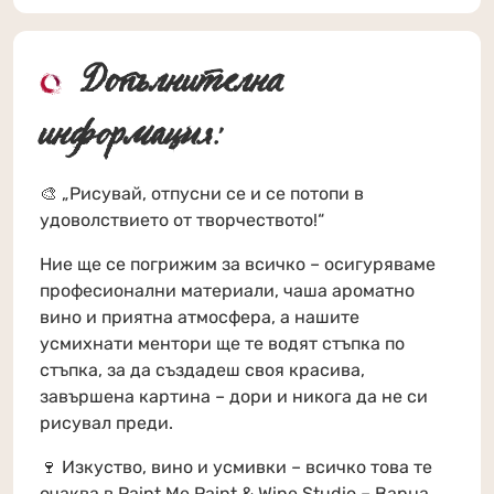
Допълнителна
информация:
🎨 „Рисувай, отпусни се и се потопи в
удоволствието от творчеството!“
Ние ще се погрижим за всичко – осигуряваме
професионални материали, чаша ароматно
вино и приятна атмосфера, а нашите
усмихнати ментори ще те водят стъпка по
стъпка, за да създадеш своя красива,
завършена картина – дори и никога да не си
рисувал преди.
🍷 Изкуство, вино и усмивки – всичко това те
очаква в Paint Me Paint & Wine Studio – Варна,