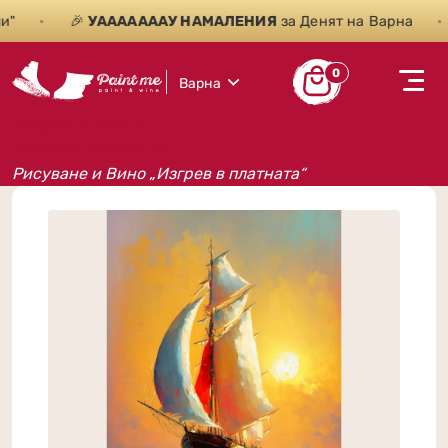
•
🎉
УАААААААУ НАМАЛЕНИЯ
за Денят на Варна
•
0
Варна
Рисуване и вино
Събития на Paint Me
Рисуване и Вино „Изгрев в платната“