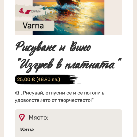
Рисуване и Вино
"Изгрев в платната"
25,00
€
(48.90 лв.)
🎨 „Рисувай, отпусни се и се потопи в
удоволствието от творчеството!“
Място:
Varna