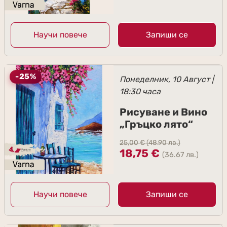
Научи повече
Запиши се
-25%
Понеделник, 10 Август |
18:30 часа
Рисуване и Вино
„Гръцко лято“
25,00
€
(48.90 лв.)
18,75
€
(36.67 лв.)
Научи повече
Запиши се