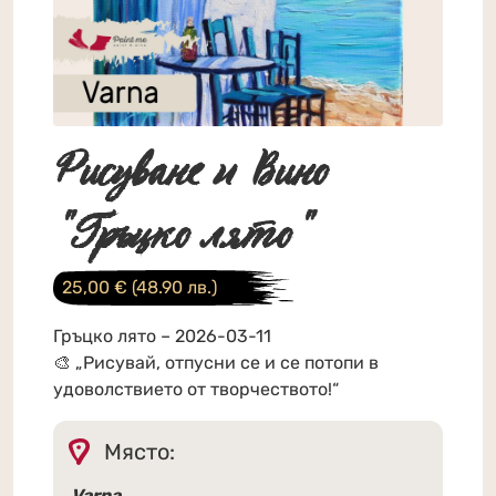
Рисуване и Вино
"Гръцко лято"
25,00
€
(48.90 лв.)
Гръцко лято – 2026-03-11
🎨 „Рисувай, отпусни се и се потопи в
удоволствието от творчеството!“
Място:
Varna