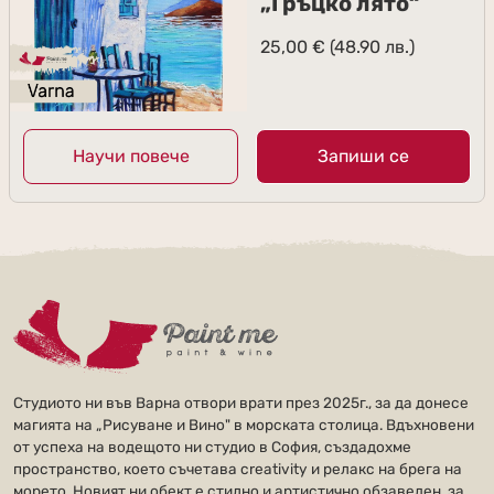
„Гръцко лято“
25,00
€
(48.90 лв.)
Научи повече
Запиши се
Студиото ни във Варна отвори врати през 2025г., за да донесе
магията на „Рисуване и Вино" в морската столица. Вдъхновени
от успеха на водещото ни студио в София, създадохме
пространство, което съчетава creativity и релакс на брега на
морето. Новият ни обект е стилно и артистично обзаведен, за