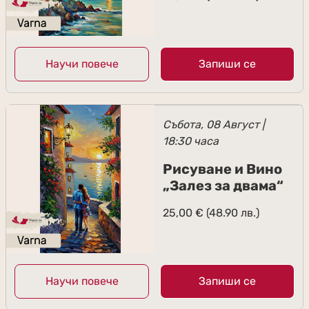
Научи повече
Запиши се
Събота, 08 Август |
18:30 часа
Рисуване и Вино
„Залез за двама“
25,00
€
(48.90 лв.)
Научи повече
Запиши се