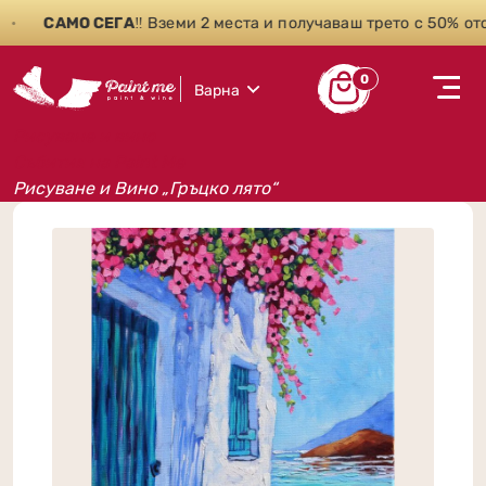
САМО СЕГА
‼️ Вземи 2 места и получаваш трето с 50% отст
0
Варна
Рисуване и вино
Събития на Paint Me
Рисуване и Вино „Гръцко лято“