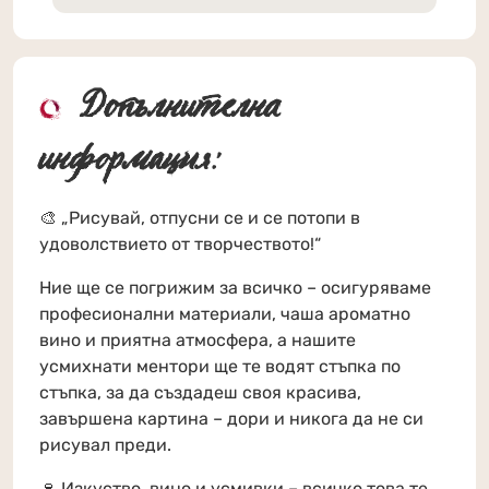
Допълнителна
информация:
🎨 „Рисувай, отпусни се и се потопи в
удоволствието от творчеството!“
Ние ще се погрижим за всичко – осигуряваме
професионални материали, чаша ароматно
вино и приятна атмосфера, а нашите
усмихнати ментори ще те водят стъпка по
стъпка, за да създадеш своя красива,
завършена картина – дори и никога да не си
рисувал преди.
🍷 Изкуство, вино и усмивки – всичко това те