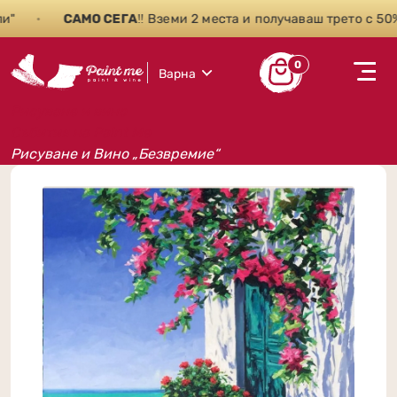
•
САМО СЕГА
‼️ Вземи 2 места и получаваш трето с 50% 
0
Варна
Рисуване и вино
Събития на Paint Me
Рисуване и Вино „Безвремие“