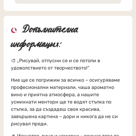
Допълнителна
информация:
🎨 „Рисувай, отпусни се и се потопи в
удоволствието от творчеството!“
Ние ще се погрижим за всичко – осигуряваме
професионални материали, чаша ароматно
вино и приятна атмосфера, а нашите
усмихнати ментори ще те водят стъпка по
стъпка, за да създадеш своя красива,
завършена картина – дори и никога да не си
рисувал преди.
🍷 Изкуство, вино и усмивки – всичко това те