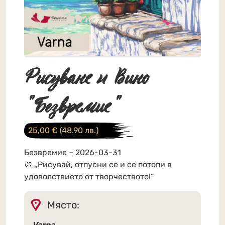
Рисуване и Вино
"Безвремие"
25,00
€
(48.90 лв.)
Безвремие – 2026-03-31
🎨 „Рисувай, отпусни се и се потопи в
удоволствието от творчеството!“
Място:
Varna