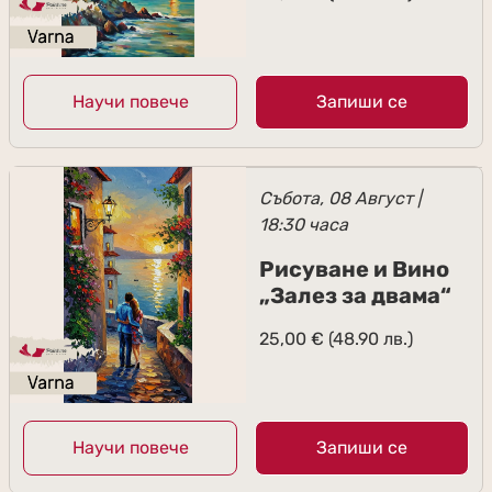
Научи повече
Запиши се
Събота, 08 Август |
18:30 часа
Рисуване и Вино
„Залез за двама“
25,00
€
(48.90 лв.)
Научи повече
Запиши се