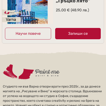
„Гръцко лято“
25,00
€
(48.90 лв.)
Научи повече
Запиши се
Студиото ни във Варна отвори врати през 2025г., за да донесе
магията на „Рисуване и Вино" в морската столица. Вдъхновени
от успеха на водещото ни студио в София, създадохме
пространство, което съчетава creativity и релакс на брега на
морето. Новият ни обект е стилно и артистично обзаведен, за