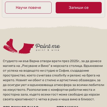
Научи повече
Запиши се
Студиото ни във Варна отвори врати през 2025г., за да донесе
магията на „Рисуване и Вино" в морската столица. Вдъхновени
от успеха на водещото ни студио в София, създадохме
пространство, което съчетава creativity и релакс на брега на
морето. Новият ни обект е стилно и артистично обзаведен, за
да осигури уют и вдъхновяваща атмосфера за всички любители
на изкуството. Разполагаме с комфортни работни места и
просторна зала, където всеки гост може свободно да изрази
своята креативност с четка в ръка и чаша вино в близост.