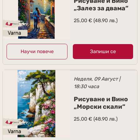
Рисуване и Вино
„Залез за двама“
25,00
€
(48.90 лв.)
Научи повече
Запиши се
Неделя, 09 Август |
18:30 часа
Рисуване и Вино
„Морски скали“
25,00
€
(48.90 лв.)