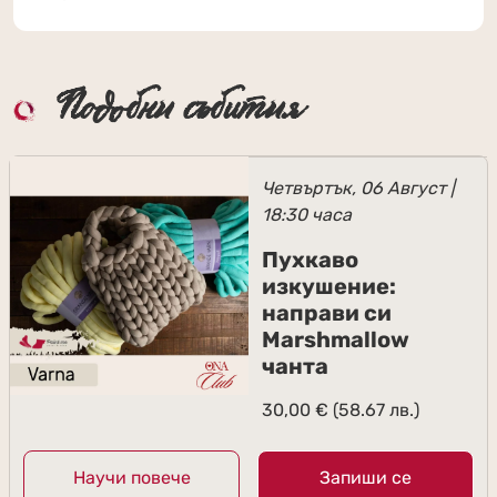
Подобни събития
Четвъртък, 06 Август |
18:30 часа
Пухкаво
изкушение:
направи си
Marshmallow
чанта
30,00
€
(58.67 лв.)
Научи повече
Запиши се