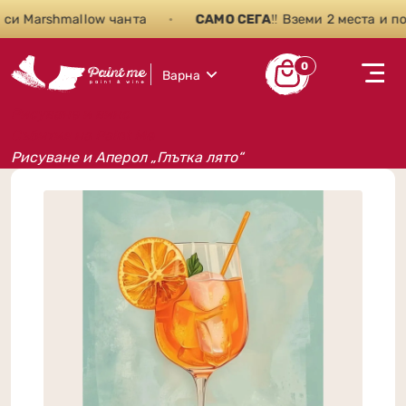
 Marshmallow чанта
•
САМО СЕГА
‼️ Вземи 2 места и пол
0
Варна
Рисуване и вино
Събития на Paint Me
Рисуване и Аперол „Глътка лято“