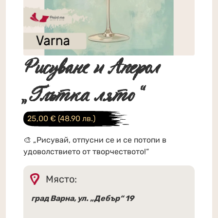
Рисуване и Аперол
„Глътка лято“
25,00
€
(48.90 лв.)
🎨 „Рисувай, отпусни се и се потопи в
удоволствието от творчеството!“
Място:
град Варна, ул. „Дебър“ 19