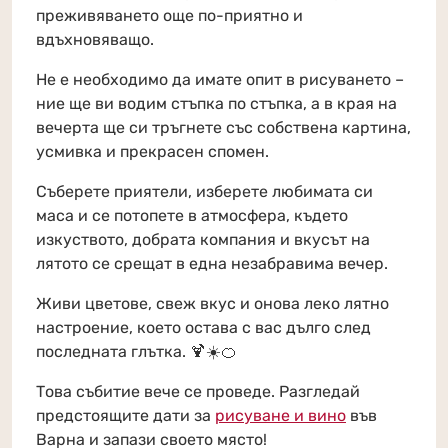
преживяването още по-приятно и
вдъхновяващо.
Не е необходимо да имате опит в рисуването –
ние ще ви водим стъпка по стъпка, а в края на
вечерта ще си тръгнете със собствена картина,
усмивка и прекрасен спомен.
Съберете приятели, изберете любимата си
маса и се потопете в атмосфера, където
изкуството, добрата компания и вкусът на
лятото се срещат в една незабравима вечер.
Живи цветове, свеж вкус и онова леко лятно
настроение, което остава с вас дълго след
последната глътка. 🍹☀️🍊
Това събитие вече се проведе. Разгледай
предстоящите дати за
рисуване и вино
във
Варна и запази своето място!