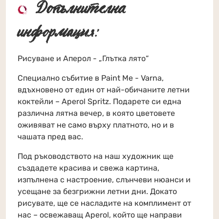
Допълнителна
информация:
Рисуване и Аперол - „Глътка лято“
Специално събитие в Paint Me - Varna,
вдъхновено от един от най-обичаните летни
коктейли – Aperol Spritz. Подарете си една
различна лятна вечер, в която цветовете
оживяват не само върху платното, но и в
чашата пред вас.
Под ръководството на наш художник ще
създадете красива и свежа картина,
изпълнена с настроение, слънчеви нюанси и
усещане за безгрижни летни дни. Докато
рисувате, ще се насладите на комплимент от
нас – освежаващ Aperol, който ще направи