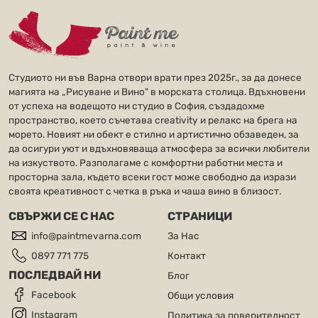
Студиото ни във Варна отвори врати през 2025г., за да донесе
магията на „Рисуване и Вино" в морската столица. Вдъхновени
от успеха на водещото ни студио в София, създадохме
пространство, което съчетава creativity и релакс на брега на
морето. Новият ни обект е стилно и артистично обзаведен, за
да осигури уют и вдъхновяваща атмосфера за всички любители
на изкуството. Разполагаме с комфортни работни места и
просторна зала, където всеки гост може свободно да изрази
своята креативност с четка в ръка и чаша вино в близост.
СВЪРЖИ СЕ С НАС
СТРАНИЦИ
info@paintmevarna.com
За Нас
0897 771 775
Контакт
ПОСЛЕДВАЙ НИ
Блог
Facebook
Общи условия
Instagram
Политика за поверителност