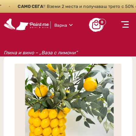
•
САМО СЕГА
‼️ Вземи 2 места и получаваш трето с 50% от
0
Варна
Рисуване и вино
Събития на Paint Me
Глина и вино – „Ваза с лимони“