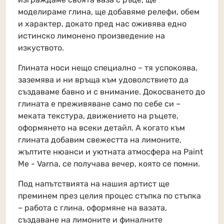
моделираме глина, ще добавяме релефи, обем
и характер, докато пред нас оживява едно
истинско лимонено произведение на
изкуството.
Глината носи нещо специално – тя успокоява,
заземява и ни връща към удоволствието да
създаваме бавно и с внимание. Докосването до
глината е преживяване само по себе си –
меката текстура, движението на ръцете,
оформянето на всеки детайл. А когато към
глината добавим свежестта на лимоните,
жълтите нюанси и уютната атмосфера на Paint
Me - Varna, се получава вечер, която се помни.
Под напътствията на нашия артист ще
преминем през целия процес стъпка по стъпка
– работа с глина, оформяне на вазата,
създаване на лимоните и финалните