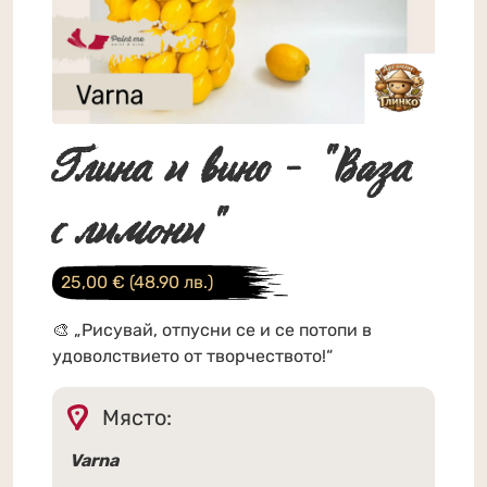
Глина и вино - "Ваза
с лимони"
25,00
€
(48.90 лв.)
🎨 „Рисувай, отпусни се и се потопи в
удоволствието от творчеството!“
Място:
Varna