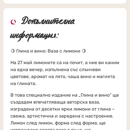
Допълнителна
информация:
🍋 Глина и вино: Ваза с лимони 🍋
На 27 май лимоните са на почит, а ние ви каним
на една вечер, изпълнена със слънчеви
цветове, аромат на лято, чаша вино и магията
на глината.
В това специално издание на „Глина и вино“ ще
създадем впечатляваща авторска ваза,
изградена от десетки ярки лимони от глина –
свежа, артистична и заредена с настроение.
Лимон след лимон, форма след форма, ще
изграждаме своята ваза с ръце, ще