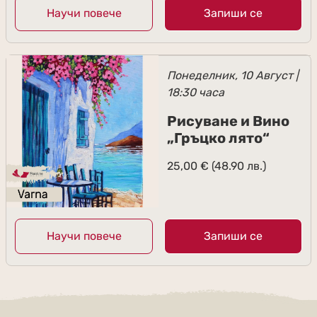
Научи повече
Запиши се
Понеделник, 10 Август |
18:30 часа
Рисуване и Вино
„Гръцко лято“
25,00
€
(48.90 лв.)
Научи повече
Запиши се