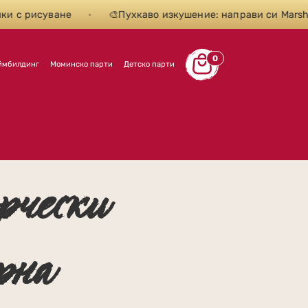
 с рисуване
•
🎨Пухкаво изкушение: направи си Marshma
0
ймбилдинг
Моминско парти
Детско парти
рчески
рна