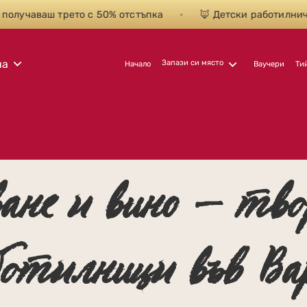
получаваш трето с 50% отстъпка
•
🦊 Детски работилнички
на
Запази си място
Начало
Ваучери
Ти
ъв Варна
ване и вино – тво
ботилници във Ва