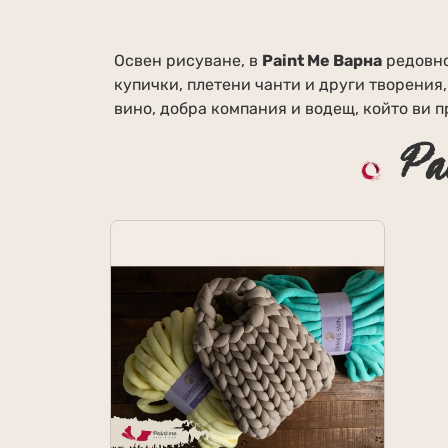
Освен рисуване, в
Paint Me Варна
редовно
купички, плетени чанти и други творения,
вино, добра компания и водещ, който ви п
Ра