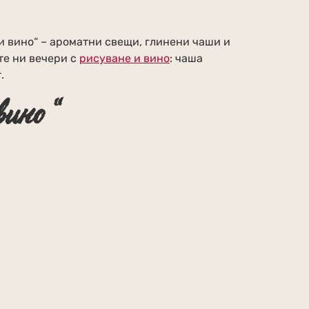
 вино“ – ароматни свещи, глинени чаши и
те ни вечери с
рисуване и вино
: чаша
.
вино“