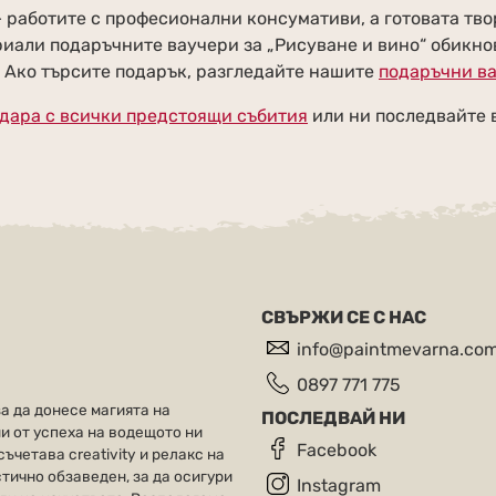
 работите с професионални консумативи, а готовата твор
иали подаръчните ваучери за „Рисуване и вино“ обикнов
. Ако търсите подарък, разгледайте нашите
подаръчни в
дара с всички предстоящи събития
или ни последвайте 
СВЪРЖИ СЕ С НАС
info@paintmevarna.co
0897 771 775
за да донесе магията на
ПОСЛЕДВАЙ НИ
и от успеха на водещото ни
Facebook
ъчетава creativity и релакс на
стично обзаведен, за да осигури
Instagram