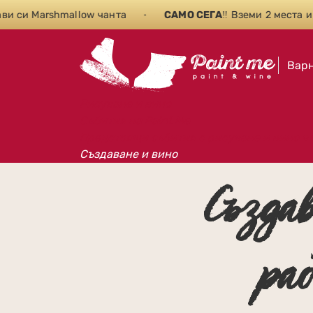
 си Marshmallow чанта
•
САМО СЕГА
‼️ Вземи 2 места и 
Вар
Рисуване и вино
Събития на Paint Me
Предстоящи събития с рисуване и вино в
Създаване и вино
Създа
ра