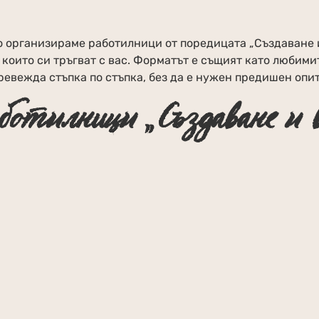
 организираме работилници от поредицата „Създаване и
 които си тръгват с вас. Форматът е същият като любими
ревежда стъпка по стъпка, без да е нужен предишен опит
ботилници „Създаване и 