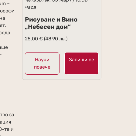
um –
часа
лософи
 на
Рисуване и Вино
ят.
„Небесен дом“
среда
25,00
€
(48.90 лв.)
маше
-
Научи
Запиши се
повече
тво за
зация
0-те и