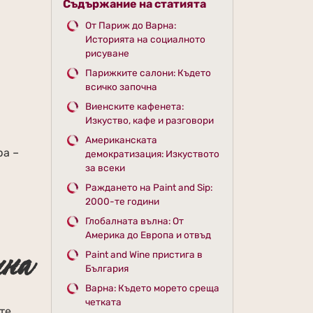
Съдържание на статията
От Париж до Варна:
Историята на социалното
рисуване
Парижките салони: Където
всичко започна
Виенските кафенета:
Изкуство, кафе и разговори
Американската
ра –
демократизация: Изкуството
за всеки
Раждането на Paint and Sip:
2000-те години
Глобалната вълна: От
Америка до Европа и отвъд
чна
Paint and Wine пристига в
България
Варна: Където морето среща
четката
те