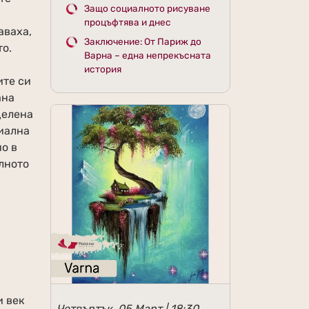
Защо социалното рисуване
процъфтява и днес
аваха,
Заключение: От Париж до
то.
Варна – една непрекъсната
история
ите си
ана
делена
циална
но в
алното
и век
Четвъртък, 05 Март | 18:30