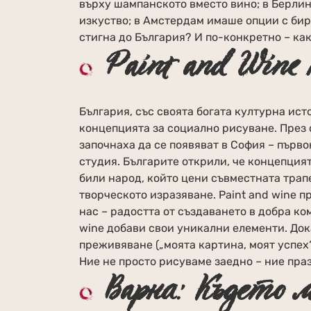
върху шампанското вместо вино; в Берлин
изкуство; в Амстердам имаше опции с бира
стигна до България? И по-конкретно – ка
Paint and Wine
България, със своята богата културна ист
концепцията за социално рисуване. През 
започнаха да се появяват в София – първ
студия. Българите открили, че концепция
били народ, който цени съвместната трапе
творческото изразяване. Paint and wine п
нас – радостта от създаването в добра ко
wine добави свои уникални елементи. Док
преживяване („моята картина, моят успех
Ние не просто рисуваме заедно – ние пра
Варна: Където 