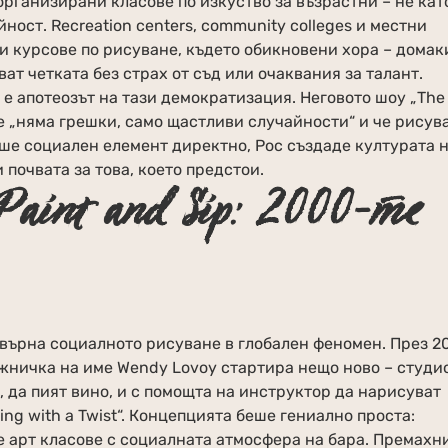
организирани класове по изкуство за възрастни – не кат
ност. Recreation centers, community colleges и местни
и курсове по рисуване, където обикновени хора – домак
ат четката без страх от съд или очаквания за талант.
е апотеозът на тази демократизация. Неговото шоу „The 
е „няма грешки, само щастливи случайности“ и че рисув
аше социален елемент директно, Рос създаде културата 
 почвата за това, което предстои.
aint and Sip: 2000-те
евърна социалното рисуване в глобален феномен. През 2
жничка на име Wendy Lovoy стартира нещо ново – студио
, да пият вино, и с помощта на инструктор да нарисуват
ting with a Twist“. Концепцията беше гениално проста:
 арт класове с социалната атмосфера на бара. Премахн