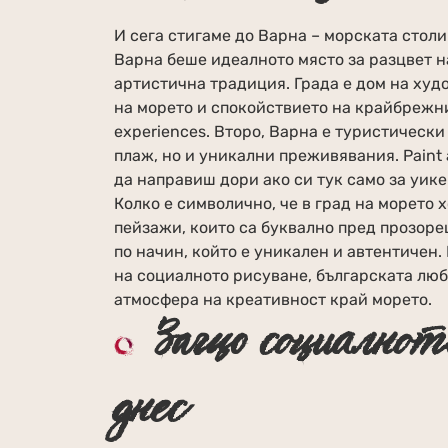
И сега стигаме до Варна – морската столи
Варна беше идеалното място за разцвет н
артистична традиция. Града е дом на худ
на морето и спокойствието на крайбрежни
experiences. Второ, Варна е туристически
плаж, но и уникални преживявания. Paint
да направиш дори ако си тук само за уике
Колко е символично, че в град на морето х
пейзажи, които са буквално пред прозоре
по начин, който е уникален и автентичен.
на социалното рисуване, българската люб
атмосфера на креативност край морето.
Защо социалнот
днес