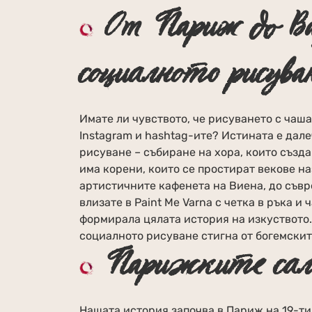
От Париж до В
социалното рисува
Имате ли чувството, че рисуването с чаша
Instagram и hashtag-ите? Истината е дал
рисуване – събиране на хора, които създ
има корени, които се простират векове н
артистичните кафенета на Виена, до съвре
влизате в Paint Me Varna с четка в ръка и
формирала цялата история на изкуството.
социалното рисуване стигна от богемски
Парижките сало
Нашата история започва в Париж на 19-ти