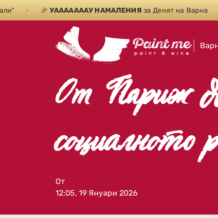
•
🎉
УАААААААУ НАМАЛЕНИЯ
за Денят на Варна
•
С
Вар
От Париж д
социалното р
От
Ивет Баева
12:05, 19 Януари 2026