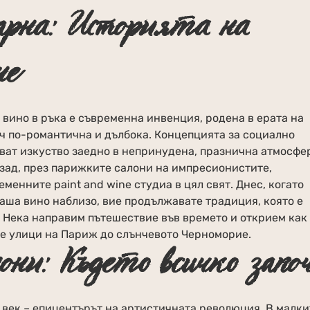
арна: Историята на
не
 вино в ръка е съвременна инвенция, родена в ерата на
еч по-романтична и дълбока. Концепцията за социално
ават изкуство заедно в непринудена, празнична атмосфе
азад, през парижките салони на импресионистите,
менните paint and wine студиа в цял свят. Днес, когато
 чаша вино наблизо, вие продължавате традиция, която е
 Нека направим пътешествие във времето и открием как
те улици на Париж до слънчевото Черноморие.
ни: Където всичко запо
 век – епицентърът на артистичната революция. В малки