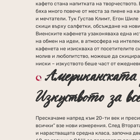
кафето стана напитката на творчеството. В
бяха много повече от места за пиене на к
и мечтатели. Тук Густав Климт, Егон Шил
скици върху салфетки, обсъждане на нови
Виенските кафенета узаконяваха една ист
на обмен на идеи, в атмосфера на интелек
кафенета не изискваха от посетителите с
молив и любопитство, можеше да скицира.
ниски – изкуството беше част от ежеднев
Американската 
Изкуството за вс
Прескачаме напред към 20-ти век и преси
всички“ взе нови измерения. След Вторат
и нарастващата средна класа, започна дв