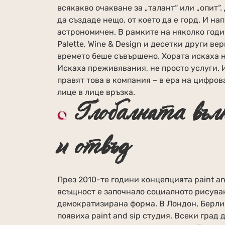
всякакво очакване за „талант“ или „опит“
да създаде нещо, от което да е горд. И на
астрономичен. В рамките на няколко годин
Palette, Wine & Design и десетки други в
времето беше съвършено. Хората искаха н
Искаха преживявания, не просто услуги. И
правят това в компания – в ера на цифров
лице в лице връзка.
Глобалната въл
и отвъд
През 2010-те години концепцията paint an
всъщност е започнало социалното рисуване
демократизирана форма. В Лондон, Берлин
появиха paint and sip студия. Всеки град