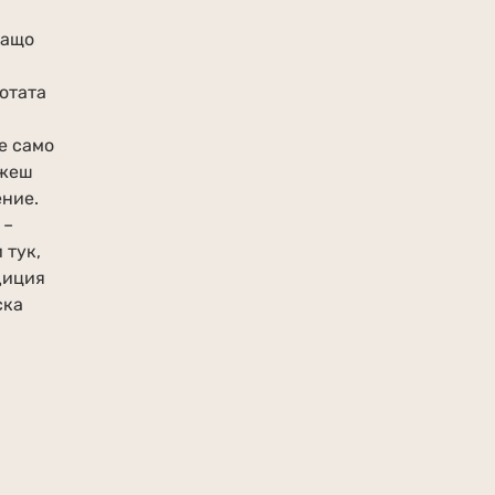
Защо
отата
е само
ожеш
ение.
 –
 тук,
адиция
ска