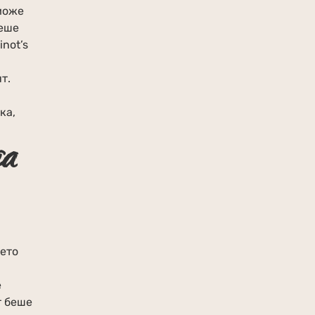
 може
беше
not’s
т.
ка,
па
дето
е
т беше