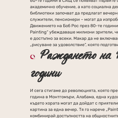
60-те години в САЩ се появяват първите 
академично обучение, а като социална дей
библиотеки започват да предлагат вечерн
служители, пенсионери – могат да изпробв
Движението на Боб Рос през 80-те години 
Painting“ убеждаваше милиони зрители, ч
е достъпно за всеки. Макар да не включв
„рисуване за удоволствие“, която подготви
Раждането на P
години
И сега стигаме до революцията, която пр
година в Монтгомъри, Алабама, една худо
където хората могат да дойдат с приятели
картина за една вечер. Тя го нарече „Pain
комбинирай достъпността на общностните