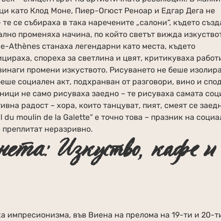
и като Клод Моне, Пиер-Огюст Реноар и Едгар Дега не
 те се събираха в така наречените „салони“, където създ
ално променяха начина, по който светът вижда изкуство
lle-Athènes станаха легендарни като места, където
ицираха, спореха за светлина и цвят, критикуваха работ
винаги промени изкуството. Рисуването не беше изолир
беше социален акт, подхранван от разговори, вино и спо
жници не само рисуваха заедно – те рисуваха самата со
вна радост – хора, които танцуват, пият, смеят се заед
 du moulin de la Galette“ е точно това – празник на соци
е преплитат неразривно.
нета: Изкуство, кафе и
а импресионизма, във Виена на прелома на 19-ти и 20-т