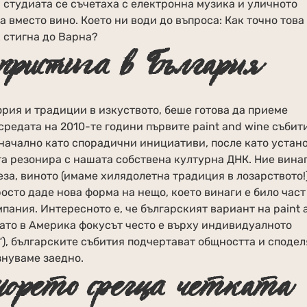
 студиата се съчетаха с електронна музика и уличното
 вместо вино. Което ни води до въпроса: Как точно това
к стигна до Варна?
 пристига в България
ория и традиции в изкуството, беше готова да приеме
средата на 2010-те години първите paint and wine събит
оначално като спорадични инициативи, после като устан
та резонира с нашата собствена културна ДНК. Ние вина
за, виното (имаме хилядолетна традиция в лозарството!)
росто даде нова форма на нещо, което винаги е било част
мпания. Интересното е, че българският вариант на paint 
ато в Америка фокусът често е върху индивидуалното
“), българските събития подчертават общността и сподел
знуваме заедно.
морето среща четката