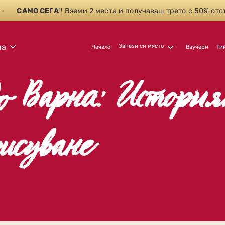
АМО СЕГА
‼️ Вземи 2 места и получаваш трето с 50% отстъпка
на
Запази си място
Начало
Ваучери
Ти
о Варна: Истори
исуване