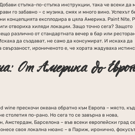
. Добави стъпка-по-стъпка инструкции, така че всеки да
прави го забавно – с музика, смях и много вино. Успехът 
и концепцията експлодира в цяла Америка. Paint Nite, Pi
ериги отвориха хиляди локации. Защо точно сега? Защото
ещо различно от стандартната вечер в бар или ресторан
скаха да създават, не само да консумират. И искаха да
а свързаност, ирониченото е, че хората жадуваха истинс
на: От Америка до Евро
d wine прескочи океана обратно към Европа – място, къ
 столетия по-рано. Но сега то се завърна в нова,
, Амстердам, Барселона – във всеки европейски град с
 донесе своя локална нюанс – в Париж, иронично, фокусъ