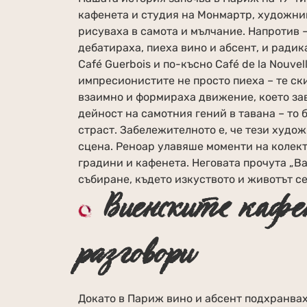
кафенета и студия на Монмартр, художниц
рисуваха в самота и мълчание. Напротив –
дебатираха, пиеха вино и абсент, и радик
Café Guerbois и по-късно Café de la Nouve
импресионистите не просто пиеха – те ск
взаимно и формираха движение, което за
дейност на самотния гений в тавана – то 
страст. Забележителното е, че тези худо
сцена. Реноар улавяше моменти на колекти
градини и кафенета. Неговата прочута „Bal
събиране, където изкуството и животът с
Виенските кафе
разговори
Докато в Париж вино и абсент подхранвах