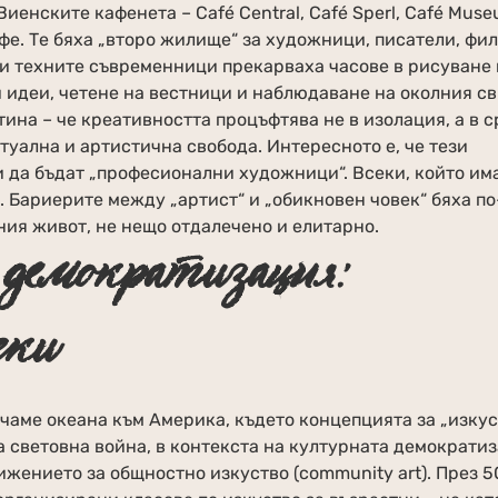
иенските кафенета – Café Central, Café Sperl, Café Muse
афе. Те бяха „второ жилище“ за художници, писатели, фи
е и техните съвременници прекарваха часове в рисуване
 идеи, четене на вестници и наблюдаване на околния св
ина – че креативността процъфтява не в изолация, а в 
туална и артистична свобода. Интересното е, че тези
и да бъдат „професионални художници“. Всеки, който и
 Бариерите между „артист“ и „обикновен човек“ бяха по
ния живот, не нещо отдалечено и елитарно.
демократизация:
еки
чаме океана към Америка, където концепцията за „изкус
а световна война, в контекста на културната демократи
ижението за общностно изкуство (community art). През 5