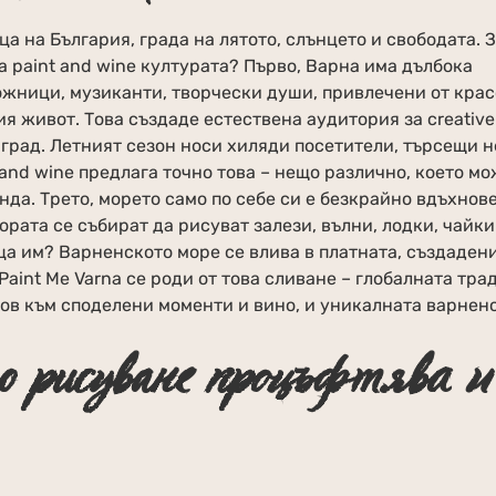
ца на България, града на лятото, слънцето и свободата. 
а paint and wine културата? Първо, Варна има дълбока
ожници, музиканти, творчески души, привлечени от крас
я живот. Това създаде естествена аудитория за creative
 град. Летният сезон носи хиляди посетители, търсещи н
 and wine предлага точно това – нещо различно, което м
нда. Трето, морето само по себе си е безкрайно вдъхнов
ората се събират да рисуват залези, вълни, лодки, чайки
ца им? Варненското море се влива в платната, създадени
 Paint Me Varna се роди от това сливане – глобалната тр
ов към споделени моменти и вино, и уникалната варнен
о рисуване процъфтява и