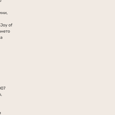
о
ини,
Joy of
ането
на
007
,
и