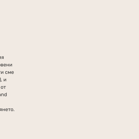
ия
овени
ги сме
, и
 от
and
янето.