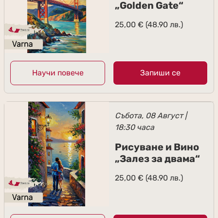
„Golden Gate“
25,00
€
(48.90 лв.)
Научи повече
Запиши се
Събота, 08 Август |
18:30 часа
Рисуване и Вино
„Залез за двама“
25,00
€
(48.90 лв.)