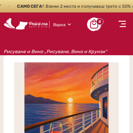
•
САМО СЕГА
‼️ Вземи 2 места и получаваш трето с 50% от
0
Варна
Рисуване и вино
Събития на Paint Me
Рисуване и Вино „Рисуване, Вино и Круизи“