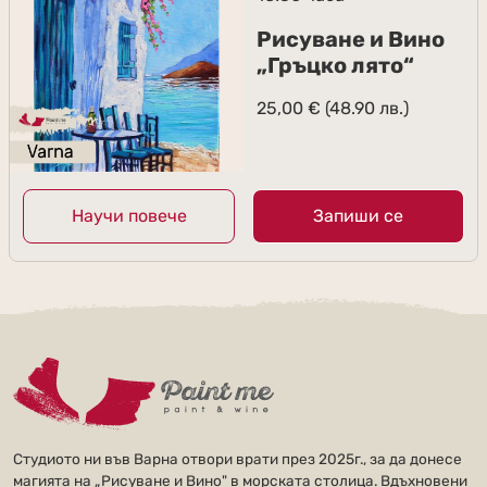
Рисуване и Вино
„Гръцко лято“
25,00
€
(48.90 лв.)
Научи повече
Запиши се
Студиото ни във Варна отвори врати през 2025г., за да донесе
магията на „Рисуване и Вино" в морската столица. Вдъхновени