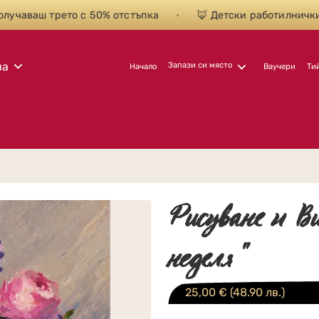
чаваш трето с 50% отстъпка
•
🦊 Детски работилнички с 
на
Запази си място
Начало
Ваучери
Ти
Рисуване и В
неделя"
25,00
€
(48.90 лв.)