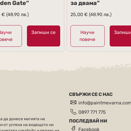
lden Gate“
за двама“
0
€
(48.90 лв.)
25,00
€
(48.90 лв.)
Научи
Запиши се
Научи
Запиши
овече
повече
СВЪРЖИ СЕ С НАС
info@paintmevarna.co
0897 771 775
за да донесе магията на
ПОСЛЕДВАЙ НИ
и от успеха на водещото ни
Facebook
ъчетава creativity и релакс на