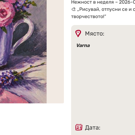
Нежност в неделя – 2026-
🎨 „Рисувай, отпусни се и 
творчеството!“
Място:
Varna
Дата: