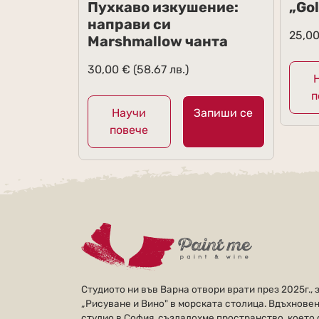
Пухкаво изкушение:
„Go
направи си
25,0
Marshmallow чанта
30,00
€
(58.67 лв.)
п
Научи
Запиши се
повече
Студиото ни във Варна отвори врати през 2025г., 
„Рисуване и Вино" в морската столица. Вдъхновен
студио в София, създадохме пространство, което с