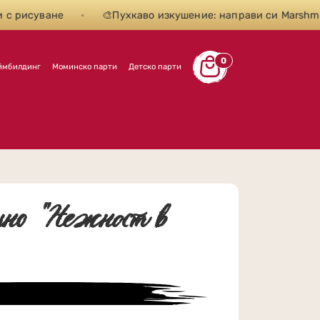
рисуване
•
🎨Пухкаво изкушение: направи си Marshmallo
0
ймбилдинг
Моминско парти
Детско парти
ино "Нежност в