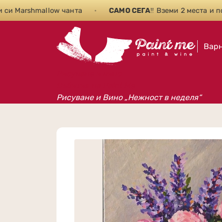
 Marshmallow чанта
•
САМО СЕГА
‼️ Вземи 2 места и полу
Вар
Рисуване и вино
Събития на Paint Me
Рисуване и Вино „Нежност в неделя“