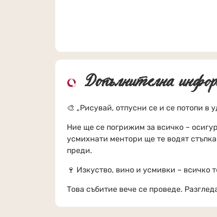
Допълнителна инфор
🎨 „Рисувай, отпусни се и се потопи в 
Ние ще се погрижим за всичко – осигу
усмихнати ментори ще те водят стъпка 
преди.
🍷 Изкуство, вино и усмивки – всичко т
Това събитие вече се проведе. Разгле